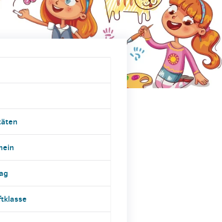
täten
mein
tag
ftklasse