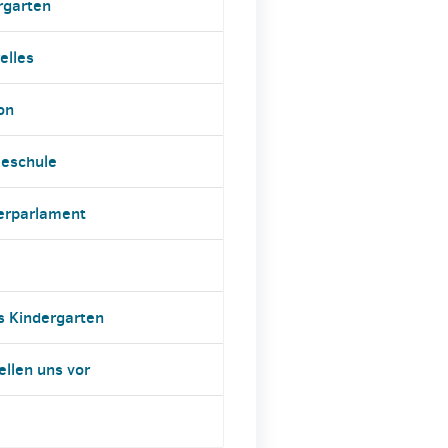
rgarten
elles
on
eschule
erparlament
s Kindergarten
ellen uns vor