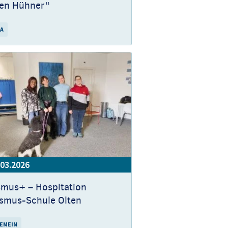
den Hühner“
A
.03.2026
smus+ – Hospitation
ismus-Schule Olten
EMEIN