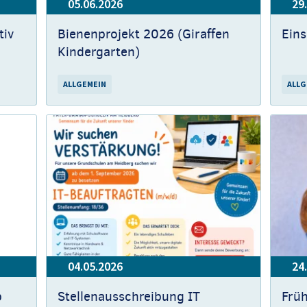
05.06.2026
29
tiv
Bienenprojekt 2026 (Giraffen
Ein
Kindergarten)
ALLGEMEIN
ALLG
04.05.2026
24
b
Stellenausschreibung IT
Früh