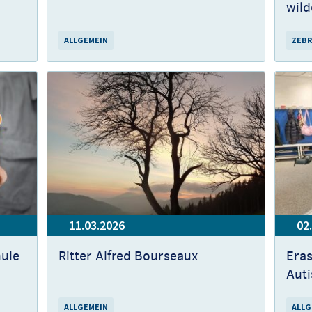
wil
ALLGEMEIN
ZEBR
11.03.2026
02
ule
Ritter Alfred Bourseaux
Era
Aut
ALLGEMEIN
ALLG