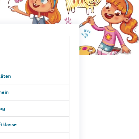
täten
mein
tag
ftklasse