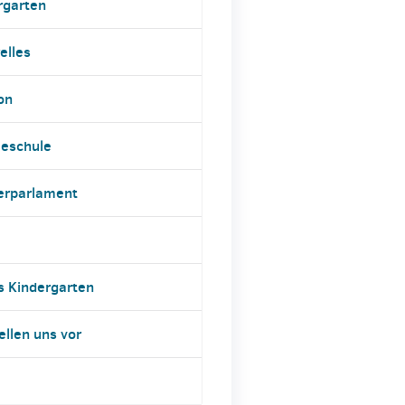
rgarten
elles
on
eschule
erparlament
s Kindergarten
ellen uns vor