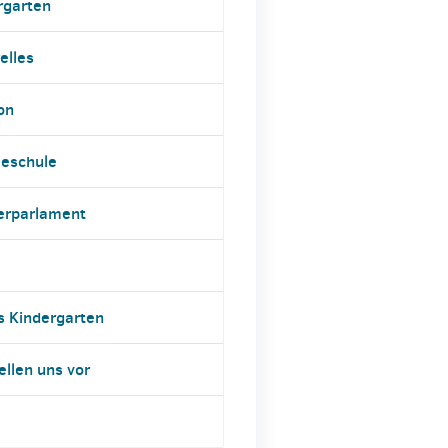
rgarten
elles
on
eschule
erparlament
s Kindergarten
ellen uns vor