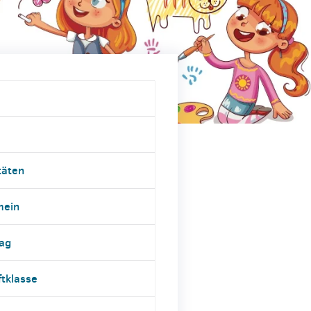
täten
mein
tag
ftklasse