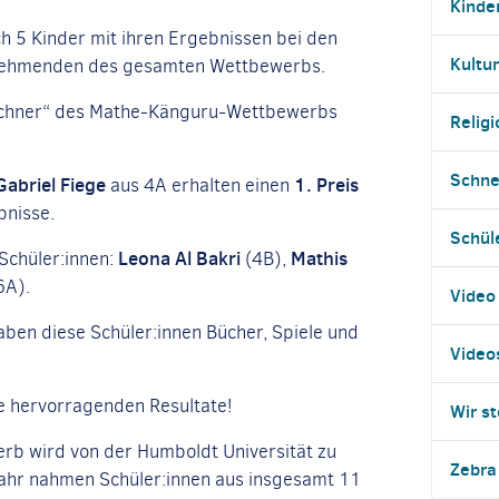
Kinde
h 5 Kinder mit ihren Ergebnissen bei den
Kultur
ilnehmenden des gesamten Wettbewerbs.
Rechner“ des Mathe-Känguru-Wettbewerbs
Religi
Schne
Gabriel Fiege
1. Preis
aus 4A erhalten einen
bnisse.
Schül
Leona Al Bakri
Mathis
 Schüler:innen:
(4B),
6A).
Video
haben diese Schüler:innen Bücher, Spiele und
Video
.
e hervorragenden Resultate!
Wir st
b wird von der Humboldt Universität zu
Zebra
 Jahr nahmen Schüler:innen aus insgesamt 11