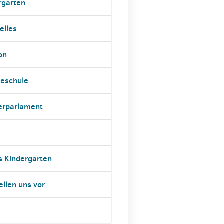
rgarten
elles
on
eschule
erparlament
s Kindergarten
ellen uns vor