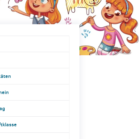
täten
mein
tag
ftklasse