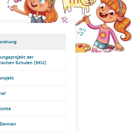
ordnung
hungsprojekt der
lischen Schulen (SKU)
projekt
nal
ichte
 Damian